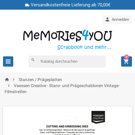
Versandkostenfreie Lieferung ab 70,00€
local_shipping

Anmelden
0

search



Stanzen / Prägeplatten

Vaessen Creative - Stanz- und Prägeschablonen Vintage-
Filmstreifen