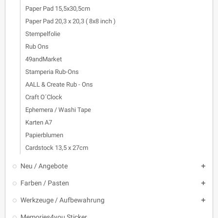
Paper Pad 15,5x30,5cm
Paper Pad 20,3 x 20,3 ( 8x8 inch )
Stempelfolie
Rub Ons
49andMarket
Stamperia Rub-Ons
AALL & Create Rub - Ons
Craft O´Clock
Ephemera / Washi Tape
Karten A7
Papierblumen
Cardstock 13,5 x 27cm
Neu / Angebote

Farben / Pasten

Werkzeuge / Aufbewahrung

Memories4you Sticker