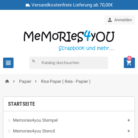
Versandkostenfreie Lieferung ab 70,00€
local_shipping

Anmelden
0

search




Papier
Rice Paper ( Reis - Papier )
STARTSEITE
Memories4you Stempel

Memories4you Stencil
