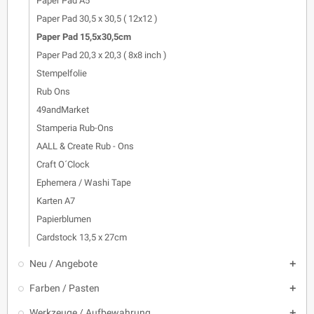
Paper Pad A5
Paper Pad 30,5 x 30,5 ( 12x12 )
Paper Pad 15,5x30,5cm
Paper Pad 20,3 x 20,3 ( 8x8 inch )
Stempelfolie
Rub Ons
49andMarket
Stamperia Rub-Ons
AALL & Create Rub - Ons
Craft O´Clock
Ephemera / Washi Tape
Karten A7
Papierblumen
Cardstock 13,5 x 27cm
Neu / Angebote

Farben / Pasten

Werkzeuge / Aufbewahrung
