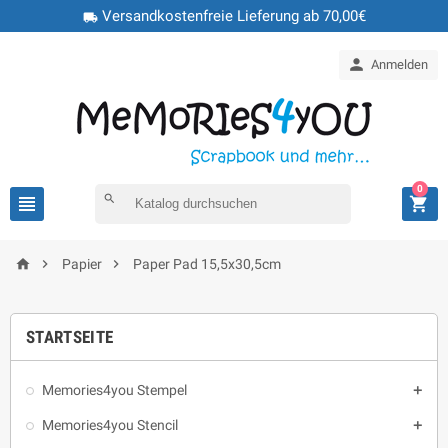
Versandkostenfreie Lieferung ab 70,00€
local_shipping

Anmelden
0

search




Papier
Paper Pad 15,5x30,5cm
STARTSEITE
Memories4you Stempel

Memories4you Stencil
