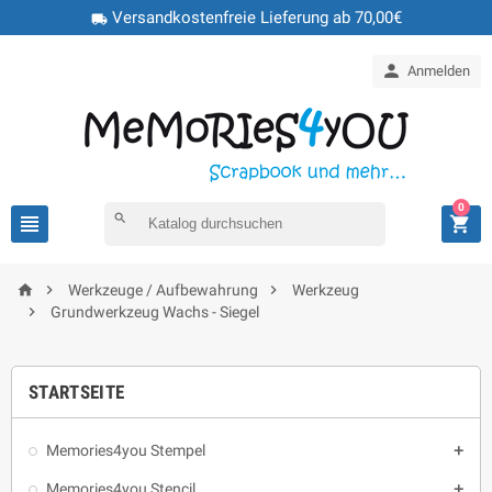
Versandkostenfreie Lieferung ab 70,00€
local_shipping

Anmelden
0

search




Werkzeuge / Aufbewahrung
Werkzeug

Grundwerkzeug Wachs - Siegel
STARTSEITE
Memories4you Stempel

Memories4you Stencil
