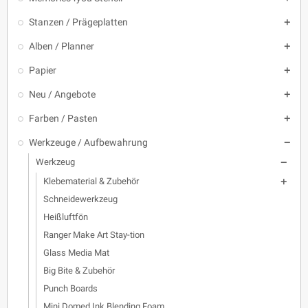
Stanzen / Prägeplatten

Alben / Planner

Papier

Neu / Angebote

Farben / Pasten

Werkzeuge / Aufbewahrung

Werkzeug

Klebematerial & Zubehör

Schneidewerkzeug
Heißluftfön
Ranger Make Art Stay-tion
Glass Media Mat
Big Bite & Zubehör
Punch Boards
Mini Domed Ink Blending Foam