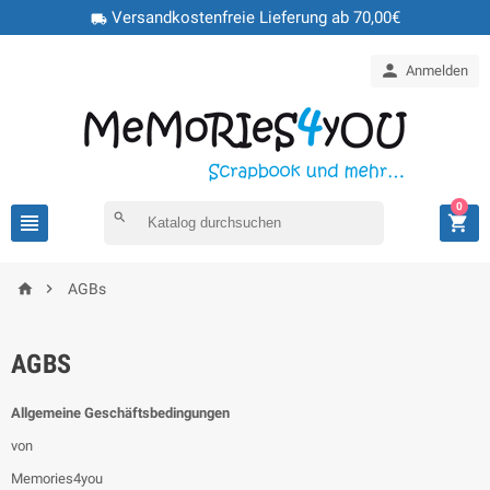
Versandkostenfreie Lieferung ab 70,00€
local_shipping

Anmelden
0

search



AGBs
AGBS
Allgemeine Geschäftsbedingungen
von
Memories4you