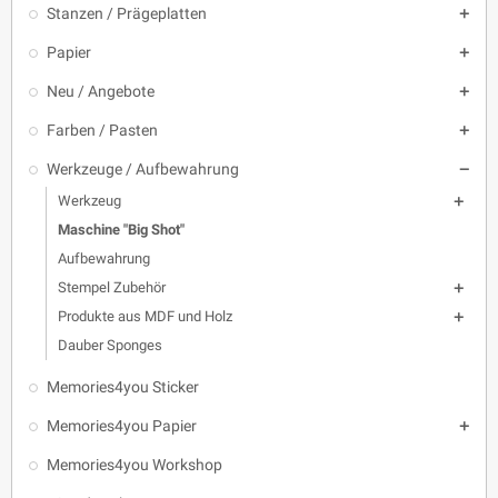
Stanzen / Prägeplatten

Papier

Neu / Angebote

Farben / Pasten

Werkzeuge / Aufbewahrung

Werkzeug

Maschine "Big Shot"
Aufbewahrung
Stempel Zubehör

Produkte aus MDF und Holz

Dauber Sponges
Memories4you Sticker
Memories4you Papier

Memories4you Workshop