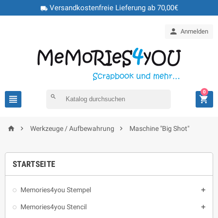
Versandkostenfreie Lieferung ab 70,00€
local_shipping

Anmelden
0

search




Werkzeuge / Aufbewahrung
Maschine "Big Shot"
STARTSEITE
Memories4you Stempel

Memories4you Stencil
