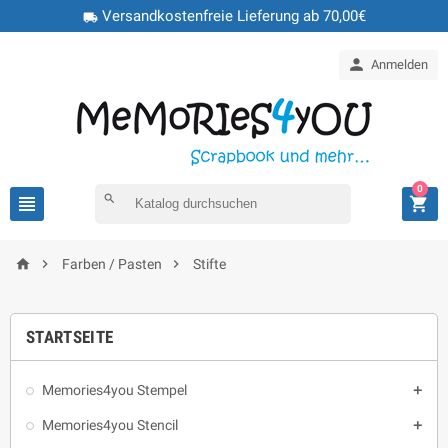
Versandkostenfreie Lieferung ab 70,00€
local_shipping

Anmelden
0

search




Farben / Pasten
Stifte
STARTSEITE
Memories4you Stempel

Memories4you Stencil
