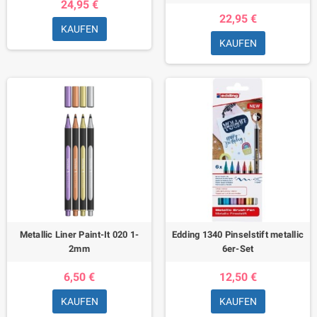
24,95 €
22,95 €
KAUFEN
KAUFEN
Metallic Liner Paint-It 020 1-
Edding 1340 Pinselstift metallic
2mm
6er-Set
6,50 €
12,50 €
KAUFEN
KAUFEN