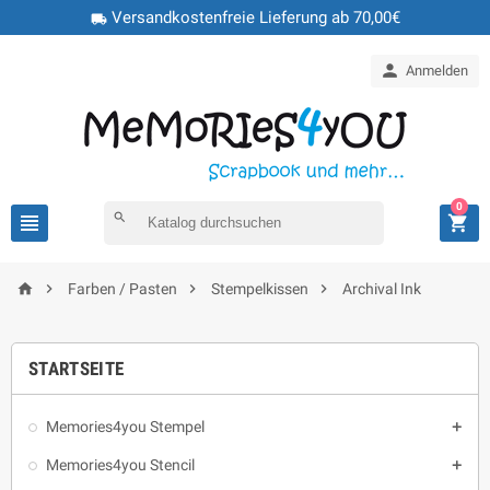
Versandkostenfreie Lieferung ab 70,00€
local_shipping

Anmelden
0

search





Farben / Pasten
Stempelkissen
Archival Ink
STARTSEITE
Memories4you Stempel

Memories4you Stencil
