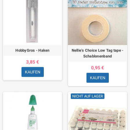
HobbyGros - Haken
Nellie‘s Choice Low Tag tape -
Schablonenband
3,85 €
0,95 €
KAUFEN
KAUFEN
NICHT AUF LAGER