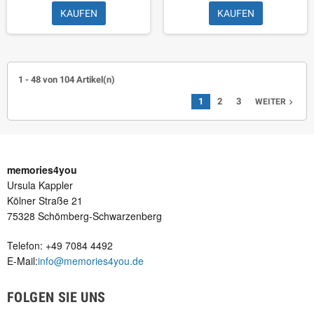
KAUFEN
KAUFEN
1 - 48 von 104 Artikel(n)
1
2
3
WEITER

memories4you
Ursula Kappler
Kölner Straße 21
75328 Schömberg-Schwarzenberg
Telefon: +49 7084 4492
E-Mail:
info@memories4you.de
FOLGEN SIE UNS