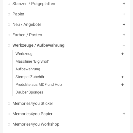
Stanzen / Prägeplatten

Papier

Neu / Angebote

Farben / Pasten

Werkzeuge / Aufbewahrung

Werkzeug

Maschine "Big Shot"
Aufbewahrung
Stempel Zubehör

Produkte aus MDF und Holz

Dauber Sponges
Memories4you Sticker
Memories4you Papier

Memories4you Workshop