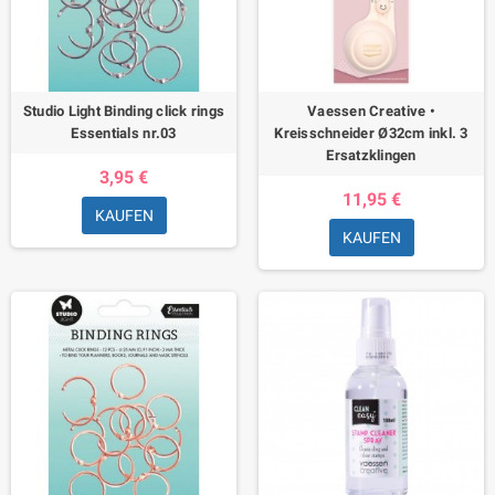
Studio Light Binding click rings
Vaessen Creative •
Essentials nr.03
Kreisschneider Ø32cm inkl. 3
Ersatzklingen
3,95 €
11,95 €
KAUFEN
KAUFEN