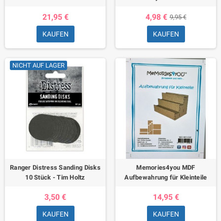
21,95 €
4,98 €
9,95 €
KAUFEN
KAUFEN
NICHT AUF LAGER
Ranger Distress Sanding Disks
Memories4you MDF
10 Stück - Tim Holtz
Aufbewahrung für Kleinteile
3,50 €
14,95 €
KAUFEN
KAUFEN