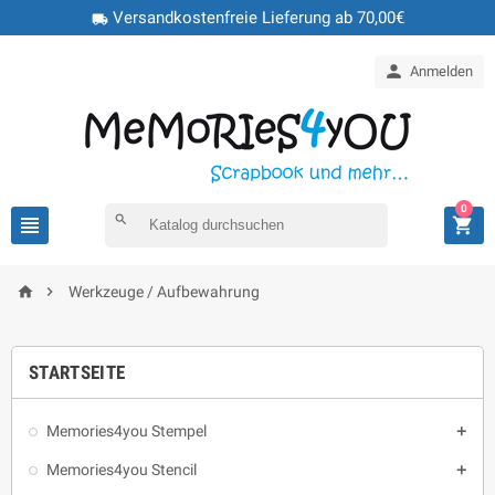
Versandkostenfreie Lieferung ab 70,00€
local_shipping

Anmelden
0

search



Werkzeuge / Aufbewahrung
STARTSEITE
Memories4you Stempel

Memories4you Stencil
