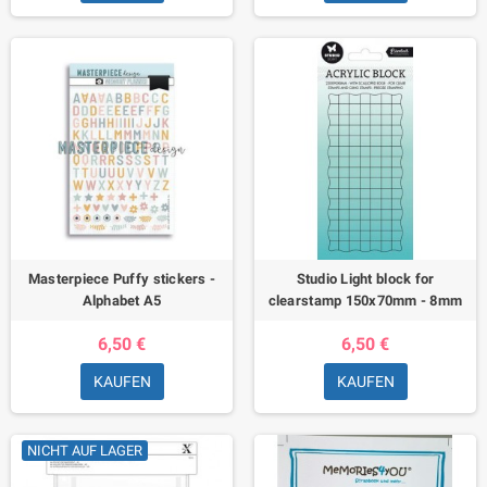
Masterpiece Puffy stickers -
Studio Light block for
Alphabet A5
clearstamp 150x70mm - 8mm
6,50 €
6,50 €
KAUFEN
KAUFEN
NICHT AUF LAGER