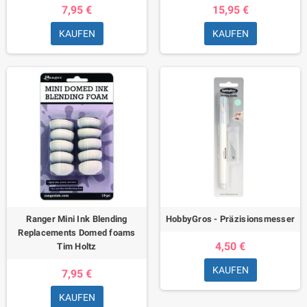
7,95 €
15,95 €
KAUFEN
KAUFEN
Ranger Mini Ink Blending
HobbyGros - Präzisionsmesser
Replacements Domed foams
4,50 €
Tim Holtz
KAUFEN
7,95 €
KAUFEN