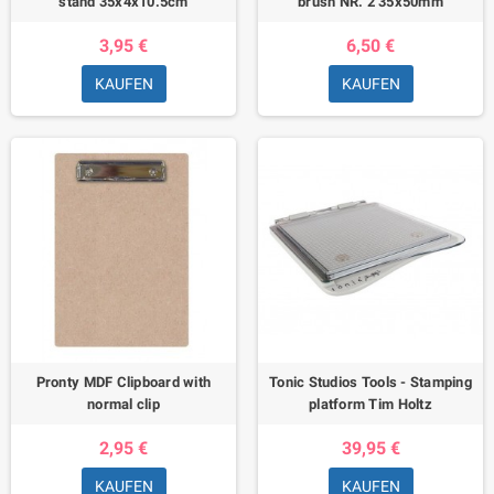
stand 35x4x10.5сm
brush NR. 2 35x50mm
3,95 €
6,50 €
KAUFEN
KAUFEN
Pronty MDF Clipboard with
Tonic Studios Tools - Stamping
normal clip
platform Tim Holtz
2,95 €
39,95 €
KAUFEN
KAUFEN