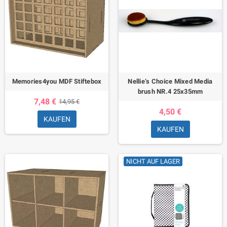
Memories4you MDF Stiftebox
Nellie‘s Choice Mixed Media
brush NR.4 25x35mm
7,48 €
14,95 €
4,50 €
KAUFEN
KAUFEN
NICHT AUF LAGER