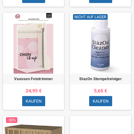
NICHT AUF LAGER
Vaessen Fototrimmer
StazOn Stempelreiniger
24,95 €
5,65 €
KAUFEN
KAUFEN
-50%