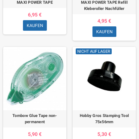
MAXI POWER TAPE
MAXI POWER TAPE Refill
Kleberoller Nachfüller
6,95 €
4,95 €
KAUFEN
KAUFEN
NICHT AUF LAGER
Tombow Glue Tape non-
Hobby Gros Stamping Tool
permanent
75x56mm
5,90 €
5,30 €