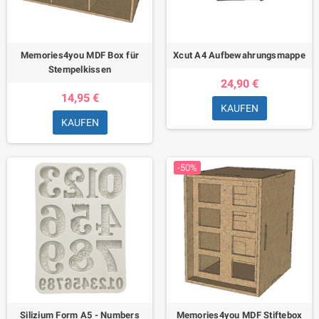
Memories4you MDF Box für
Xcut A4 Aufbewahrungsmappe
Stempelkissen
24,90 €
14,95 €
KAUFEN
KAUFEN
-50%
Silizium Form A5 - Numbers
Memories4you MDF Stiftebox