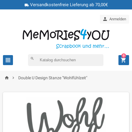
Versandkostenfreie Lieferung ab 70,00€
local_shipping

Anmelden
0

search



Double U Design Stanze "Wohlfühlzeit"