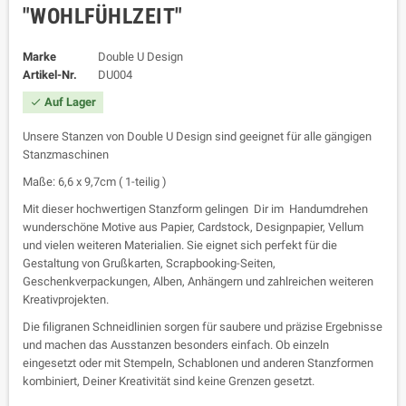
"WOHLFÜHLZEIT"
Marke
Double U Design
Artikel-Nr.
DU004
Auf Lager

Unsere Stanzen von Double U Design sind geeignet für alle gängigen
Stanzmaschinen
Maße: 6,6 x 9,7cm ( 1-teilig )
Mit dieser hochwertigen Stanzform gelingen Dir im Handumdrehen
wunderschöne Motive aus Papier, Cardstock, Designpapier, Vellum
und vielen weiteren Materialien. Sie eignet sich perfekt für die
Gestaltung von Grußkarten, Scrapbooking-Seiten,
Geschenkverpackungen, Alben, Anhängern und zahlreichen weiteren
Kreativprojekten.
Die filigranen Schneidlinien sorgen für saubere und präzise Ergebnisse
und machen das Ausstanzen besonders einfach. Ob einzeln
eingesetzt oder mit Stempeln, Schablonen und anderen Stanzformen
kombiniert, Deiner Kreativität sind keine Grenzen gesetzt.